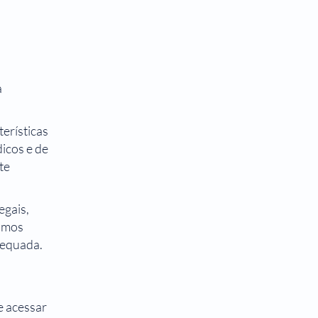
a
erísticas
dicos e de
te
egais,
damos
dequada.
 acessar