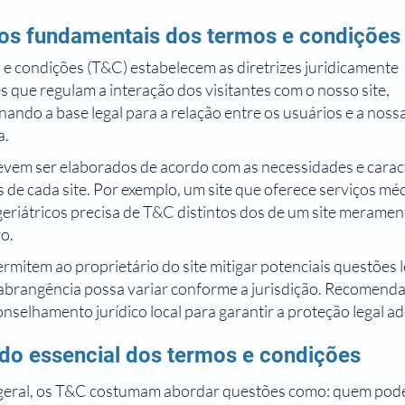
os fundamentais dos termos e condições
e condições (T&C) estabelecem as diretrizes juridicamente
s que regulam a interação dos visitantes com o nosso site,
ando a base legal para a relação entre os usuários e a noss
a.
vem ser elaborados de acordo com as necessidades e caract
s de cada site. Por exemplo, um site que oferece serviços mé
eriátricos precisa de T&C distintos dos de um site meramen
o.
mitem ao proprietário do site mitigar potenciais questões l
abrangência possa variar conforme a jurisdição. Recomen
nselhamento jurídico local para garantir a proteção legal a
do essencial dos termos e condições
eral, os T&C costumam abordar questões como: quem pode