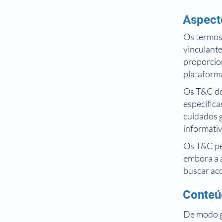
Aspect
Os termos 
vinculante
proporcion
plataform
Os T&C de
específica
cuidados g
informativ
Os T&C per
embora a 
buscar aco
Conteú
De modo g