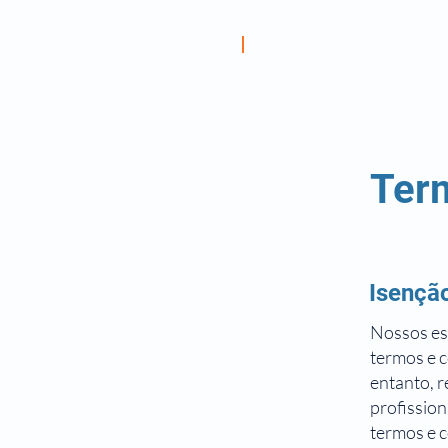
Ter
Isenção
Nossos es
termos e c
entanto, r
profission
termos e c