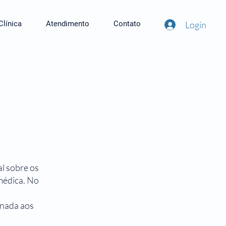
Login
Clínica
Atendimento
Contato
l sobre os
 médica. No
ionada aos